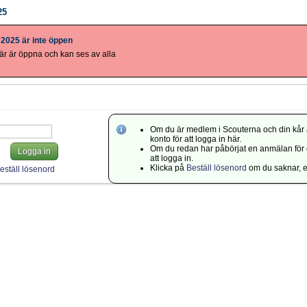
25
 2025 är inte öppen
r är öppna och kan ses av alla
Om du är medlem i Scouterna och din kår 
konto för att logga in här.
Om du redan har påbörjat en anmälan för di
Logga in
att logga in.
Klicka på
Beställ lösenord
om du saknar, el
eställ lösenord