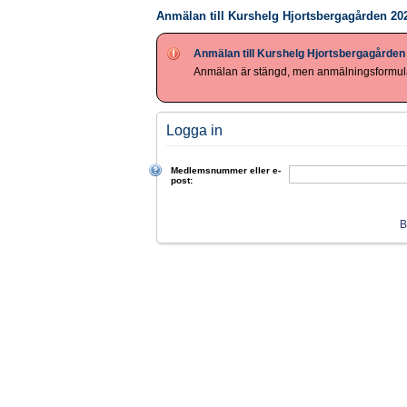
Anmälan till Kurshelg Hjortsbergagården 20
Anmälan till Kurshelg Hjortsbergagården
Anmälan är stängd, men anmälningsformulä
Logga in
Medlemsnummer eller e-
post:
B