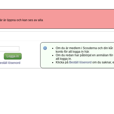
r är öppna och kan ses av alla
Om du är medlem i Scouterna och din kår 
konto för att logga in här.
Om du redan har påbörjat en anmälan för di
Logga in
att logga in.
Klicka på
Beställ lösenord
om du saknar, el
eställ lösenord