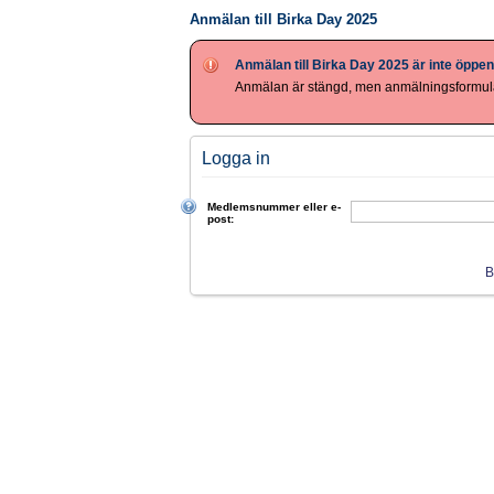
Anmälan till Birka Day 2025
Anmälan till Birka Day 2025 är inte öppen
Anmälan är stängd, men anmälningsformulä
Logga in
Medlemsnummer eller e-
post:
B