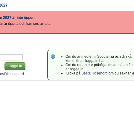
2027
n 2027 är inte öppen
r är öppna och kan ses av alla
Om du är medlem i Scouterna och din kår 
konto för att logga in här.
Om du redan har påbörjat en anmälan för di
Logga in
att logga in.
Klicka på
Beställ lösenord
om du saknar, el
eställ lösenord