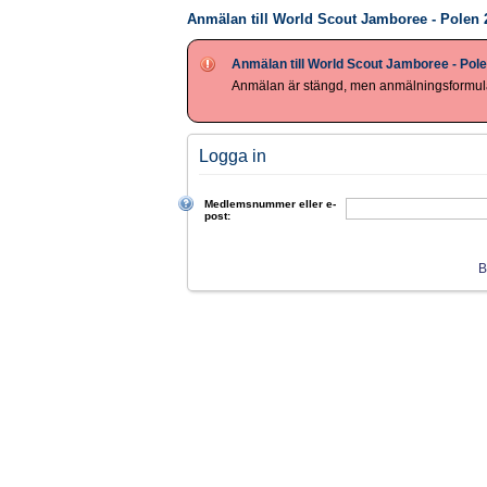
Anmälan till World Scout Jamboree - Polen 
Anmälan till World Scout Jamboree - Pole
Anmälan är stängd, men anmälningsformulä
Logga in
Medlemsnummer eller e-
post:
B