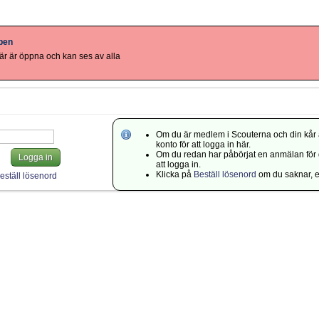
ppen
r är öppna och kan ses av alla
Om du är medlem i Scouterna och din kår 
konto för att logga in här.
Om du redan har påbörjat en anmälan för di
Logga in
att logga in.
Klicka på
Beställ lösenord
om du saknar, el
eställ lösenord